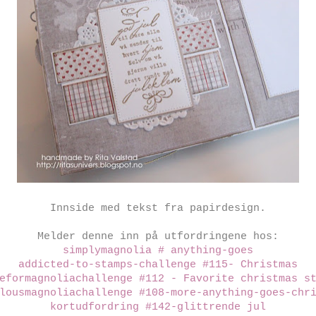
Innside med tekst fra papirdesign.
Melder denne inn på utfordringene hos:
simplymagnolia # anything-goes
addicted-to-stamps-challenge #115- Christmas
eformagnoliachallenge #112 - Favorite christmas s
lousmagnoliachallenge #108-more-anything-goes-chr
kortudfordring #142-glittrende jul