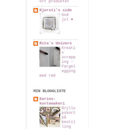
ort produkter
Kjersti's side
God
jul ♥
Rita´s Univers
Kreati
v
scrapp
ing -
Fargel
egging
med rød
MIN BLOGGLISTE
Karins-
kortemakeri
Bryllu
pskort
på
bestil
ling