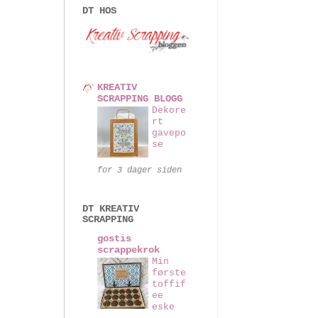
DT HOS
KREATIV
SCRAPPING BLOGG
Dekore
rt
gavepo
se
for 3 dager siden
DT KREATIV
SCRAPPING
gostis
scrappekrok
Min
første
toffif
ee
eske