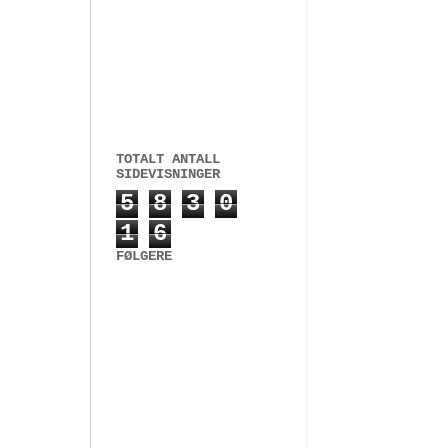
TOTALT ANTALL
SIDEVISNINGER
5
8
3
0
1
6
FØLGERE