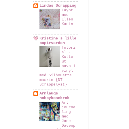
Lindas Scrapping
Layot
med
Ellen
Kanin
Kristine's lille
papirverden
Tutori
al -
Kutte
ut
navn i
vinyl
med Silhouette
maskin {DT
Scrappelyst}
Arnlaugs
hobbykosekrok
Art
journa
ling
med
Jane
Davenp