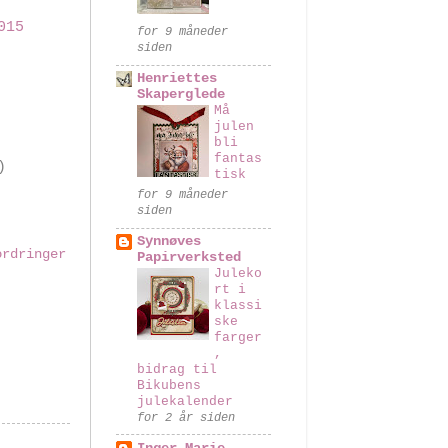
015
for 9 måneder
siden
Henriettes
Skaperglede
Må
julen
bli
fantas
)
tisk
for 9 måneder
siden
Synnøves
ordringer
Papirverksted
Juleko
rt i
klassi
ske
farger
,
bidrag til
Bikubens
julekalender
for 2 år siden