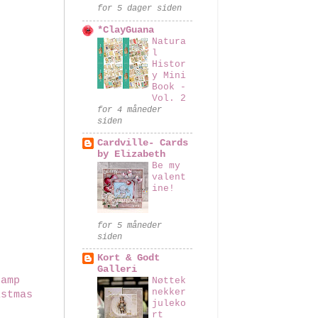
for 5 dager siden
*ClayGuana
Natura
l
Histor
y Mini
Book -
Vol. 2
for 4 måneder
siden
Cardville- Cards
by Elizabeth
Be my
valent
ine!
for 5 måneder
siden
Kort & Godt
Galleri
tamp
Nøttek
nekker
istmas
juleko
rt