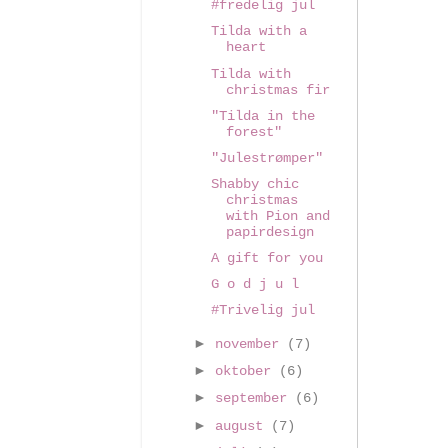
#fredelig jul
Tilda with a
heart
Tilda with
christmas fir
"Tilda in the
forest"
"Julestrømper"
Shabby chic
christmas
with Pion and
papirdesign
A gift for you
G o d j u l
#Trivelig jul
►
november
(7)
►
oktober
(6)
►
september
(6)
►
august
(7)