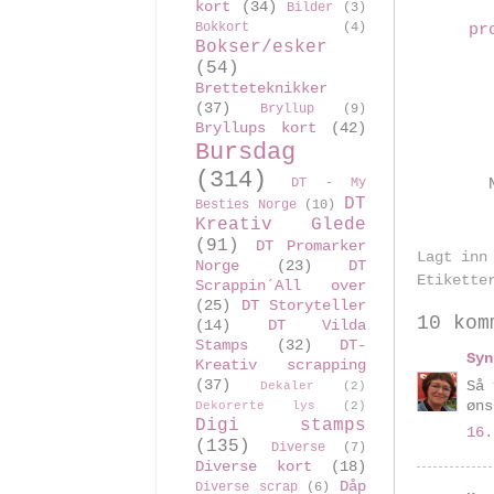
kort
(34)
Bilder
(3)
Bokkort
(4)
pr
Bokser/esker
(54)
Bretteteknikker
(37)
Bryllup
(9)
Bryllups kort
(42)
Bursdag
(314)
DT - My
DT
Besties Norge
(10)
Kreativ Glede
(91)
DT Promarker
Lagt inn
Norge
(23)
DT
Etikett
Scrappin´All over
(25)
DT Storyteller
10 kom
(14)
DT Vilda
Stamps
(32)
DT-
Syn
Kreativ scrapping
(37)
Så 
Dekaler
(2)
øns
Dekorerte lys
(2)
Digi stamps
16.
(135)
Diverse
(7)
Diverse kort
(18)
Dåp
Diverse scrap
(6)