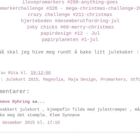
ilovepromarkers #298-anything-goes
omarkerchallenge #326 - mega-christmas-challenge-2
crazy challenge #211-christmas
hjerteboden #desemberutfordring-jul
inky chicks #60-merry-christmas
papirdesign #12 - Jul
papirplaneten #1-jul
Nå skal jeg hive meg rundt å bake litt julekaker :
 av
Rita
kl.
19:12:00
er:
Julekort 2015
,
Magnolia
,
Maja Design
,
Promarkers
,
Utf
mentarer:
nøve Dyhring
sa...
vakkert julekort , kjempefin Tilda med julestrømper , må
ke meg det stemple. Klem Synnøve
 desember 2015 kl. 17:10